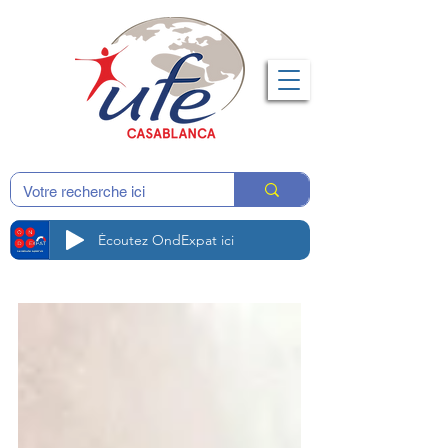
Écoutez OndExpat ici