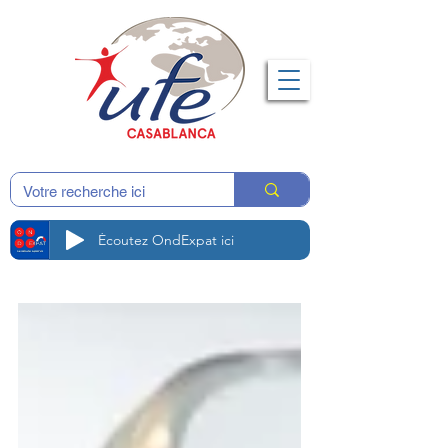
Écoutez OndExpat ici