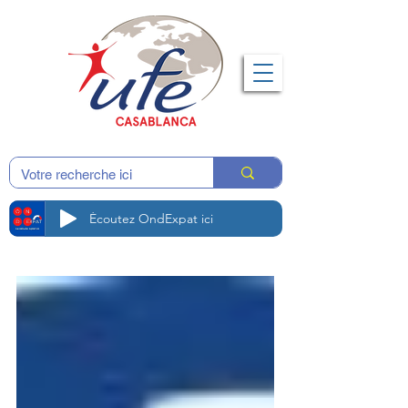
Écoutez OndExpat ici