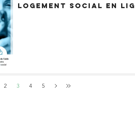
logement social en li
2
3
4
5