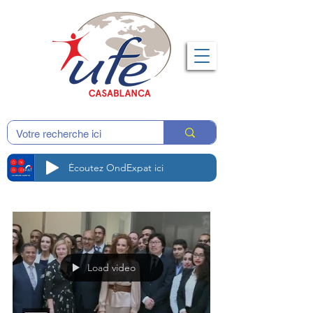
Écoutez OndExpat ici
Load video