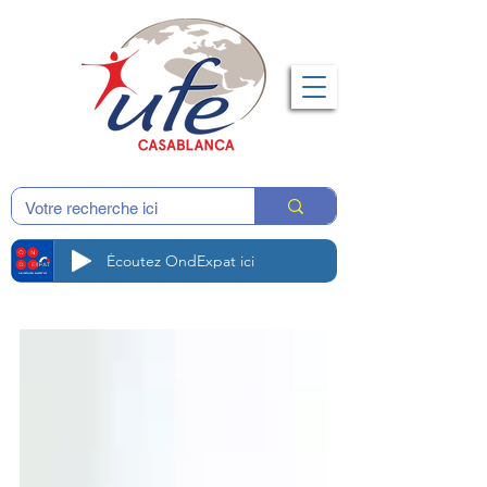
Écoutez OndExpat ici