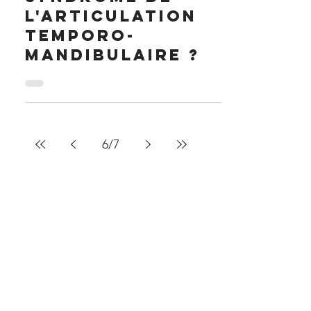
qu'est-ce que le
syndrome de
l'articulation
temporo-
mandibulaire ?
6
/
7
Notre forum
Wix Forum n'est plus