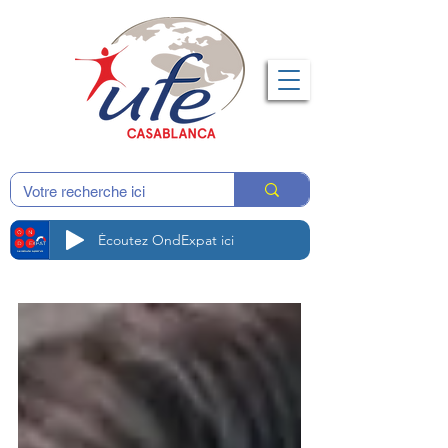
Écoutez OndExpat ici