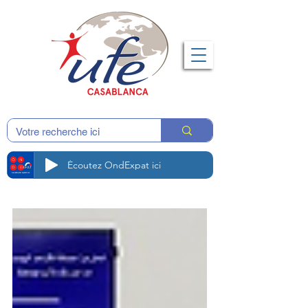
Écoutez OndExpat ici