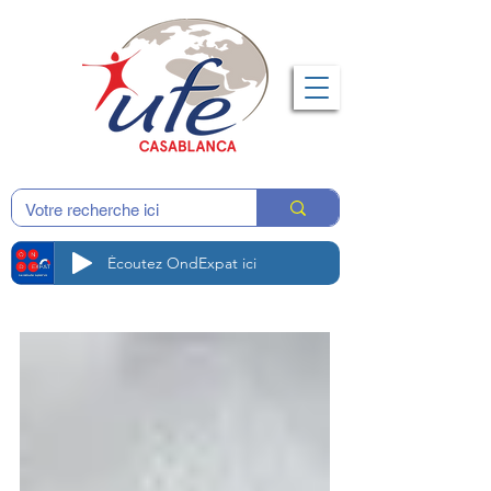
Écoutez OndExpat ici