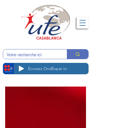
Écoutez OndExpat ici