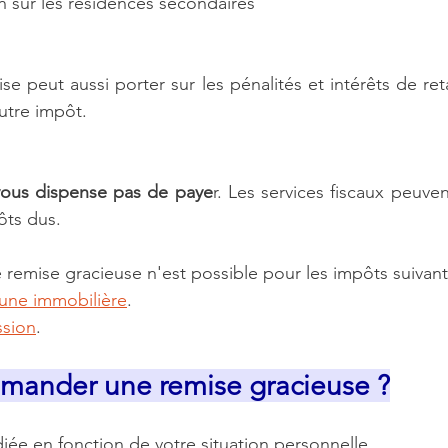
n sur les résidences secondaires
 peut aussi porter sur les pénalités et intérêts de ret
utre impôt.
vous dispense pas de paye
r. Les services fiscaux peuve
ôts dus.
emise gracieuse n'est possible pour les impôts suivant
tune immobilière
.
ssion
.
ander une remise gracieuse ?
ée en fonction de votre situation personnelle.