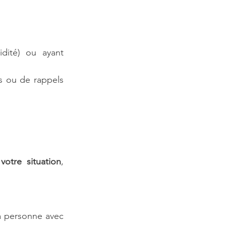
dité) ou ayant 
s ou de rappels 
 votre situation
, 
a personne avec 