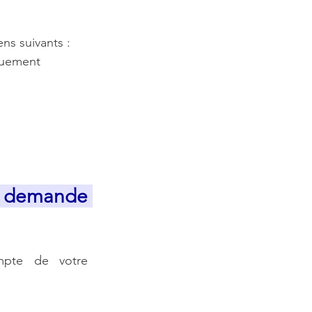
ns suivants :
quement
a demande 
ompte de votre 