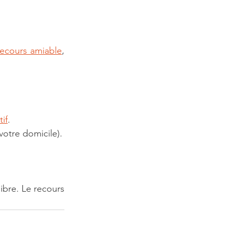
recours amiable
, 
if
.
votre domicile).
bre. Le recours 