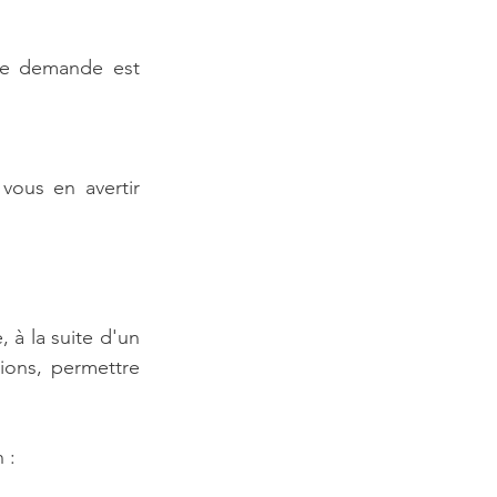
re demande est 
ous en avertir 
En cas de contestation ou de litige avec l'administration fiscale (par exemple, à la suite d'un 
ions, permettre 
 :