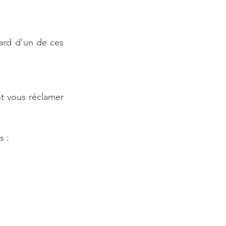
ard d'un de ces 
nt vous réclamer 
s :