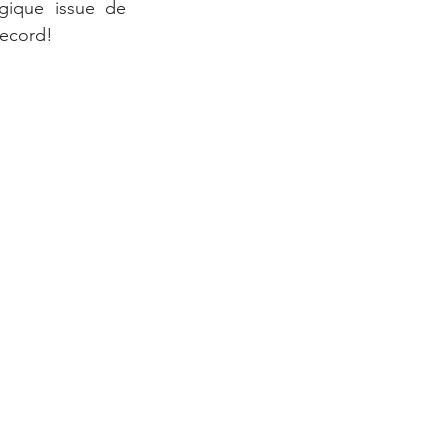
ique issue de 
record!