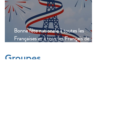
Bonne fête nationale à toutes les
Françaises et à tous les Français de
Casablanca!
Groupes
Groupe de l'UFE
Casablanca
Public
·
1047 membres
Rejoindre
Vos questions
Public
·
321 membres