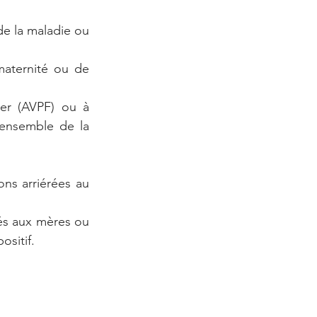
e la maladie ou 
maternité ou de 
yer (AVPF) ou à 
’ensemble de la 
ns arriérées au 
és aux mères ou 
ositif.