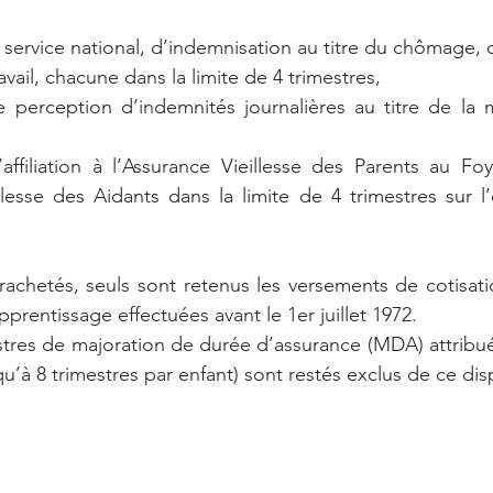
service national, d’indemnisation au titre du chômage, d
avail, chacune dans la limite de 4 trimestres,
 perception d’indemnités journalières au titre de la 
affiliation à l’Assurance Vieillesse des Parents au Fo
llesse des Aidants dans la limite de 4 trimestres sur l
 rachetés, seuls sont retenus les versements de cotisatio
pprentissage effectuées avant le 1er juillet 1972.
estres de majoration de durée d’assurance (MDA) attribu
qu’à 8 trimestres par enfant) sont restés exclus de ce disp