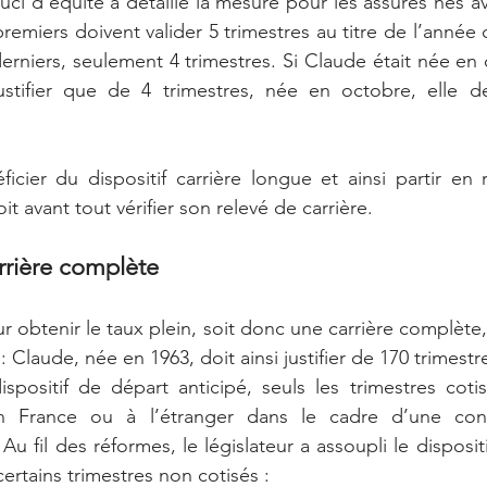
ouci d’équité a détaillé la mesure pour les assurés nés 
premiers doivent valider 5 trimestres au titre de l’année ci
derniers, seulement 4 trimestres. Si Claude était née en
ustifier que de 4 trimestres, née en octobre, elle dev
cier du dispositif carrière longue et ainsi partir en re
it avant tout vérifier son relevé de carrière.
arrière complète
 obtenir le taux plein, soit donc une carrière complète,
: Claude, née en 1963, doit ainsi justifier de 170 trimestr
spositif de départ anticipé, seuls les trimestres coti
 France ou à l’étranger dans le cadre d’une conve
 Au fil des réformes, le législateur a assoupli le disposit
rtains trimestres non cotisés :