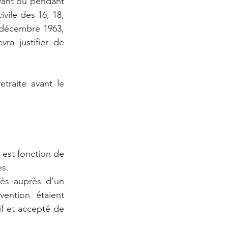
avant ou pendant 
vile des 16, 18, 
 décembre 1963, 
ra justifier de 
traite avant le 
 est fonction de 
es.
sés auprès d’un 
ntion étaient 
if et accepté de 