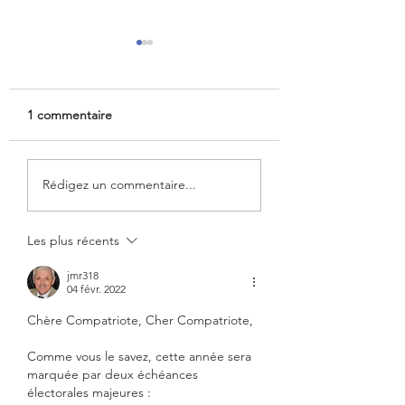
1 commentaire
Loi du 7 avril 2026 visant
Élections des
Rédigez un commentaire...
à simplifier la sortie de
conseillers des Fr
l'indivision successorale
de l’étranger et d
et la gestion des
délégués consulai
Les plus récents
successions vacantes
le vote par Interne
ouvert !
jmr318
04 févr. 2022
Chère Compatriote, Cher Compatriote,
Comme vous le savez, cette année sera 
marquée par deux échéances 
électorales majeures :