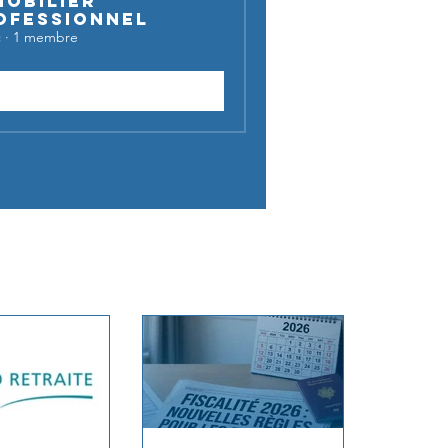
mobilier
ofessionnel
c
·
1 membre
Rejoindre