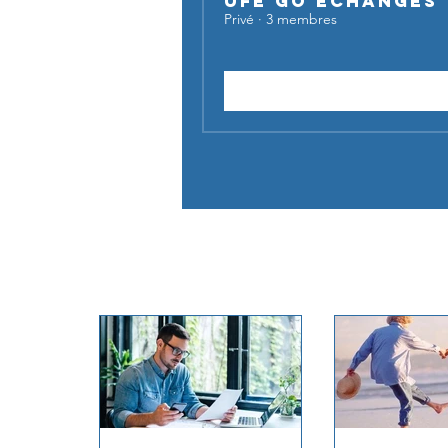
UFE Go Échanges
Privé
·
3 membres
Demander à rejoindre