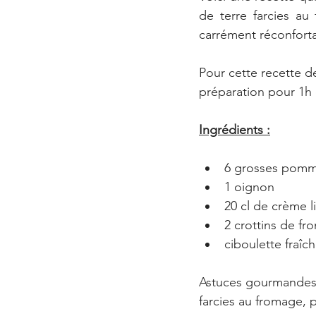
de terre farcies au
carrément réconfort
Pour cette recette d
préparation pour 1h 
Ingrédients :
6 grosses pomm
1 oignon
20 cl de crème l
2 crottins de f
ciboulette fraîc
Astuces gourmandes :
farcies au fromage, 