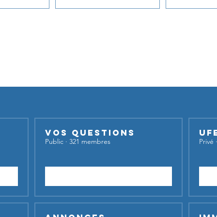
du transport aérien
Nos groupes
iser nos groupes,
inscrivez-vous et lancez votre sujet de dis
Vos questions
UF
Public
·
321 membres
Privé
Rejoindre