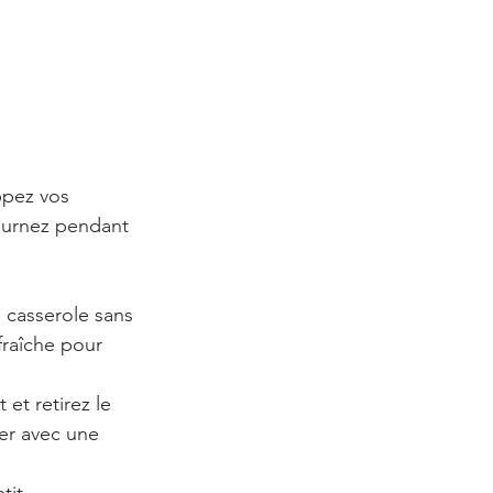
ppez vos 
ournez pendant 
 casserole sans 
fraîche pour 
et retirez le 
er avec une 