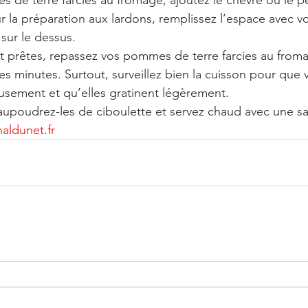
de terre farcies au fromage, ajoutez le chèvre ou le pe
la préparation aux lardons, remplissez l’espace avec vo
sur le dessus.
t prêtes, repassez vos pommes de terre farcies au fromag
 minutes. Surtout, surveillez bien la cuisson pour que 
sement et qu’elles gratinent légèrement.
aupoudrez-les de ciboulette et servez chaud avec une sa
aldunet.fr