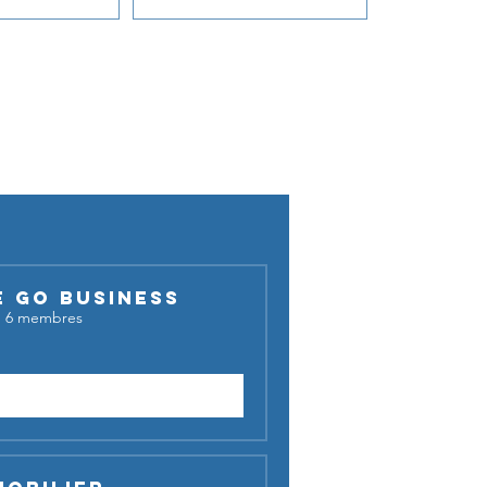
cussion !
E GO BUSINESS
·
6 membres
Demander à rejoindre