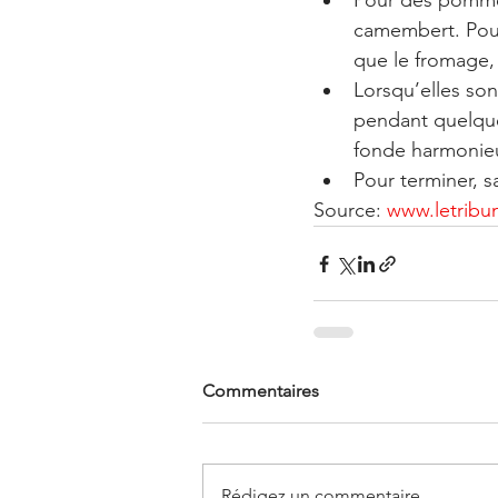
Pour des pommes 
camembert. Pour 
que le fromage, 
Lorsqu’elles son
pendant quelques
fonde harmonieu
Pour terminer, s
Source: 
www.letribun
Commentaires
Rédigez un commentaire...