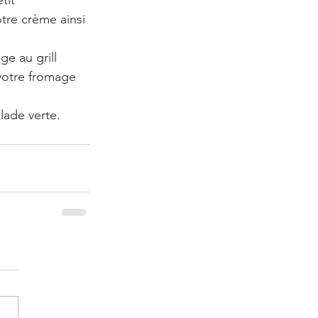
tit 
tre crème ainsi 
e au grill 
votre fromage 
lade verte.