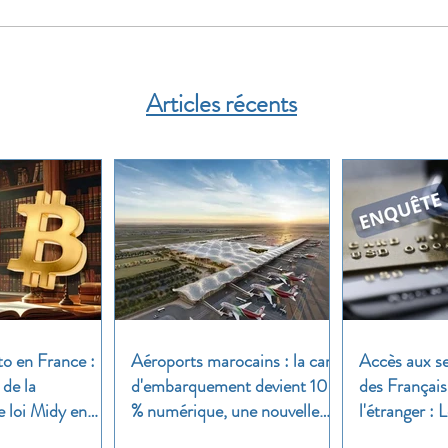
Articles récents
to en France :
Aéroports marocains : la carte
Accès aux se
 de la
d'embarquement devient 100
des Français
e loi Midy en
% numérique, une nouvelle
l'étranger :
étape dans la modernisation
une enquête 