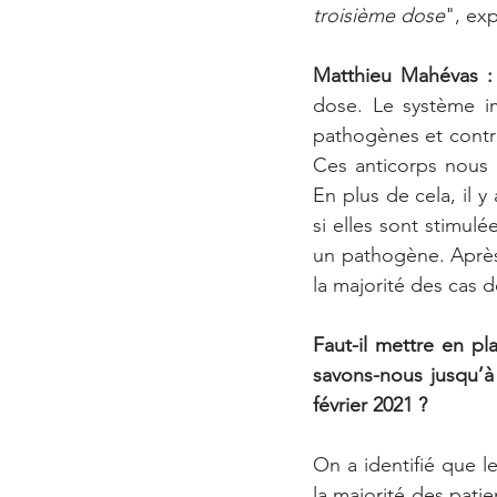
troisième dose
", exp
Matthieu Mahévas :
dose. Le système i
pathogènes et contre
Ces anticorps nous 
En plus de cela, il y
si elles sont stimul
un pathogène. Après
la majorité des cas d
Faut-il mettre en p
savons-nous jusqu’à
février 2021 ?
On a identifié que l
la majorité des patie