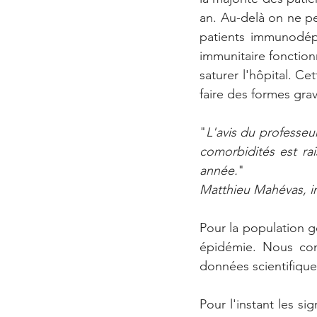
an. Au-delà on ne pe
patients immunodépr
immunitaire fonction
saturer l'hôpital. Ce
faire des formes gra
"
L'avis du professe
comorbidités est ra
année.
"
Matthieu Mahévas, i
Pour la population g
épidémie. Nous con
données scientifique
Pour l'instant les si