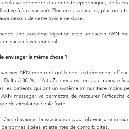
is cela va dépendre du contexte épidémique, de la circul
lective à être vacciné. Plus on sera vacciné, plus on atte
 aura besoin de cette troisième dose.
ande une troisième injection avec un vaccin ARN mes
un vaccin à vecteur viral. 
lle envisager la même chose ?
vaccins ARN montrent qu'ils sont extrêmement efficaces
riant Delta à 88 %. L'AstraZenneca est un peu moins effic
ez les patients qui ont un système immunitaire moins perf
ARN messager va permettre de restaurer l'efficacité co
te de circulation virale forte. 
c'est d'avancer la vaccination pour obtenir une immunit
s personnes âgées et atteintes de comorbidités.