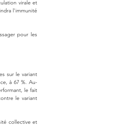
ation virale et 
indra l'immunité 
sager pour les 
 sur le variant 
ace, à 67 %. Au-
ormant, le fait 
ntre le variant 
é collective et 