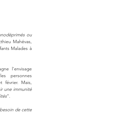
unodéprimés ou 
tthieu Mahévas, 
fants Malades à 
ne l'envisage 
es personnes 
février. Mais, 
ir une immunité 
ités
". 
 besoin de cette 