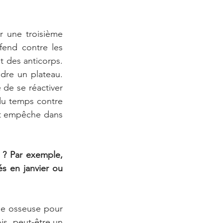
 une troisième 
end contre les 
 des anticorps. 
dre un plateau. 
 de se réactiver 
du temps contre 
t empêche dans 
 ? Par exemple, 
s en janvier ou 
le osseuse pour 
is, peut-être un 