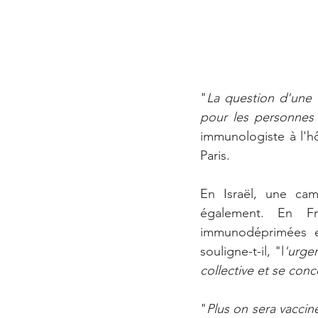
"
La question d'une 
pour les personnes
immunologiste à l'hô
Paris. 
En Israël, une ca
également. En Fr
immunodéprimées et
souligne-t-il, "l
'urge
collective et se con
"
Plus on sera vaccin