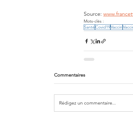
Source: 
www.francetv
Mots-clés :
Santé
Covid19
Vaccin
Vacci
Commentaires
Rédigez un commentaire...