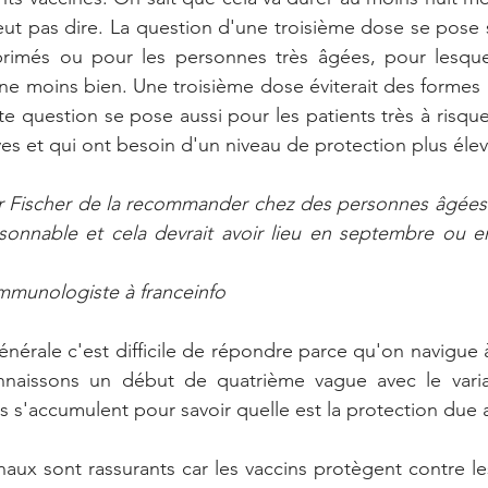
ut pas dire. La question d'une troisième dose se pose s
imés ou pour les personnes très âgées, pour lesquel
ne moins bien. Une troisième dose éviterait des formes g
tte question se pose aussi pour les patients très à risque
ves et qui ont besoin d'un niveau de protection plus élev
ur Fischer de la recommander chez des personnes âgées 
isonnable et cela devrait avoir lieu en septembre ou e
mmunologiste à franceinfo
énérale c'est difficile de répondre parce qu'on navigue à
naissons un début de quatrième vague avec le varian
s s'accumulent pour savoir quelle est la protection due a
gnaux sont rassurants car les vaccins protègent contre l