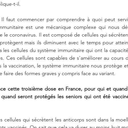
lique-t-il.
 Il faut commencer par comprendre à quoi peut servir
mmunitaire est une mécanique complexe qui nous déf
 le coronavirus. Il est composé de cellules qui sécrètent
protègent mais ils diminuent avec le temps pour attein
 a les cellules du système immunitaire qui ont la capacité
ées. Ces cellules sont capables de s'améliorer au cours 
 la vaccination, le système immunitaire nous protège e
e faire des formes graves y compris face au variant.
lace cette troisième dose en France, pour qui et quand
 quand seront protégés les seniors qui ont été vacciné
es cellules qui sécrètent les anticorps sont dans la moel
nts vaccinés. On sait que cela va durer au moins huit mo