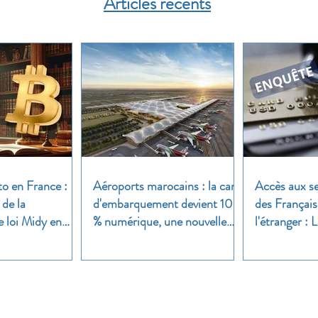
Articles récents
to en France :
Aéroports marocains : la carte
Accès aux se
 de la
d'embarquement devient 100
des Français
e loi Midy en
% numérique, une nouvelle
l'étranger :
étape dans la modernisation
une enquête 
du transport aérien