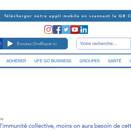
Télécharger notre appli mobile en scannant le QR 
Écoutez OndExpat ici
ADHÉRER
UFE GO BUSINESS
GROUPES
SANTÉ
re
 l'immunité collective, moins on aura besoin de ce