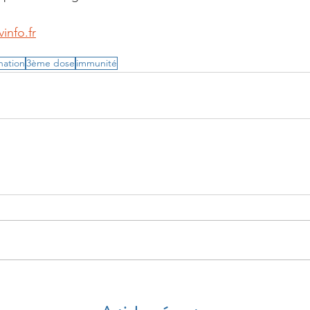
info.fr
nation
3ème dose
immunité