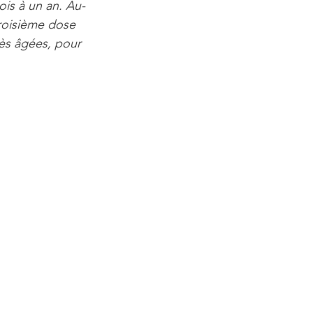
ois à un an. Au-
roisième dose 
ès âgées, pour 