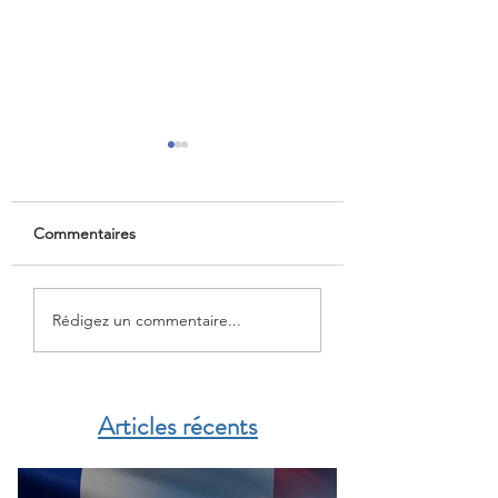
Commentaires
Liste des cliniques
CFE : Prévention 
Rédigez un commentaire...
conventionnées par la
un dépistage offer
CFE
Articles récents