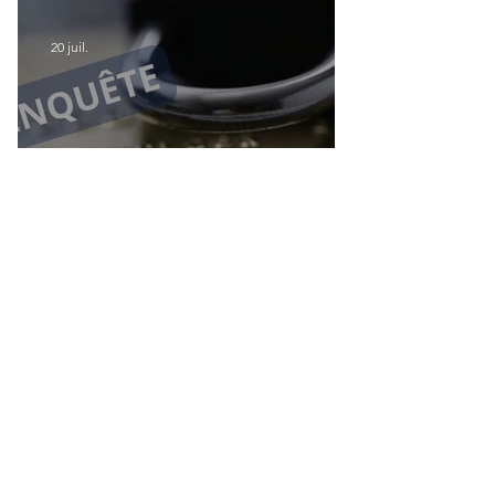
modernisation du transport aérien
20 juil.
Accès aux services bancaires des
Français résidant à l'étranger : Le CCSF
lance une enquête !
14 juil.