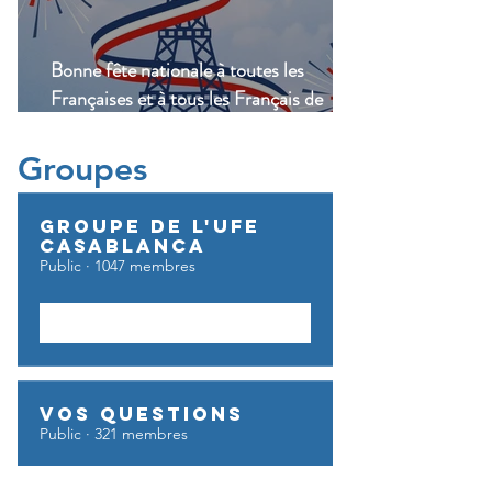
Bonne fête nationale à toutes les
Françaises et à tous les Français de
Casablanca!
Groupes
Groupe de l'UFE
Casablanca
Public
·
1047 membres
Rejoindre
Vos questions
Public
·
321 membres