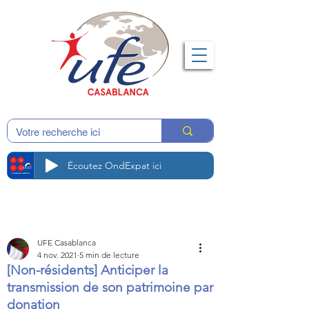
Écoutez OndExpat ici
UFE Casablanca
4 nov. 2021
5 min de lecture
[Non-résidents] Anticiper la
transmission de son patrimoine par
donation