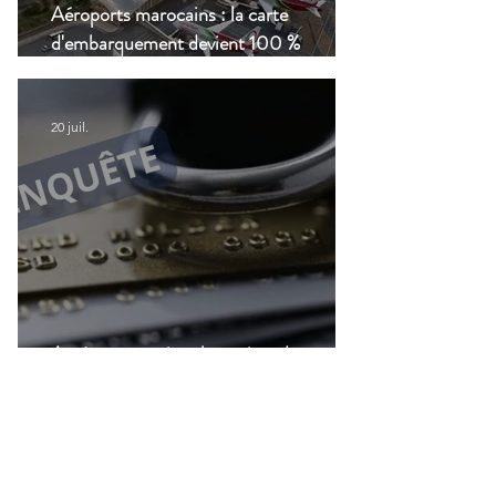
Aéroports marocains : la carte
d'embarquement devient 100 %
numérique, une nouvelle étape dans la
modernisation du transport aérien
20 juil.
Accès aux services bancaires des
Français résidant à l'étranger : Le CCSF
lance une enquête !
14 juil.