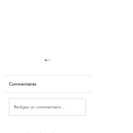
Commentaires
Seniors : comment
France: déficit
Rédigez un commentaire...
travailler plus
commercial record
longtemps ?