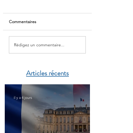
Commentaires
Liste des cliniques
CFE : Prévention 
Rédigez un commentaire...
conventionnées par la
un dépistage offer
CFE
Articles récents
il y a 4 jours