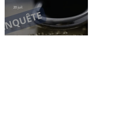
modernisation du transport aérien
20 juil.
Accès aux services bancaires des
Français résidant à l'étranger : Le CCSF
lance une enquête !
14 juil.