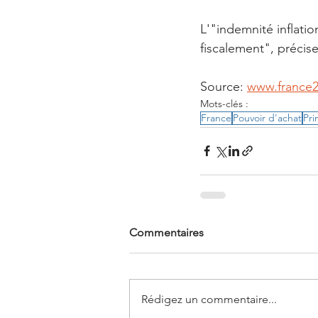
L'"indemnité inflati
fiscalement", précise
Source: 
www.france
Mots-clés :
France
Pouvoir d'achat
Pr
Commentaires
Rédigez un commentaire...