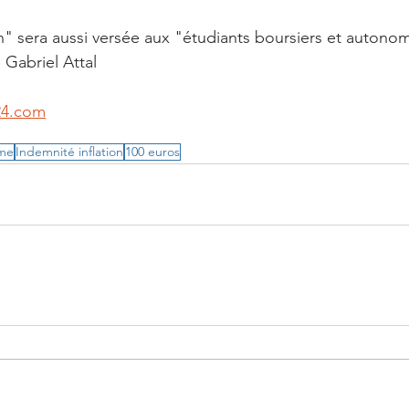
on" sera aussi versée aux "étudiants boursiers et autono
 Gabriel Attal
24.com
ime
Indemnité inflation
100 euros