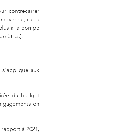
r contrecarrer 
n moyenne, de la 
plus à la pompe 
lomètres).
i s'applique aux 
irée du budget 
 engagements en 
rapport à 2021, 