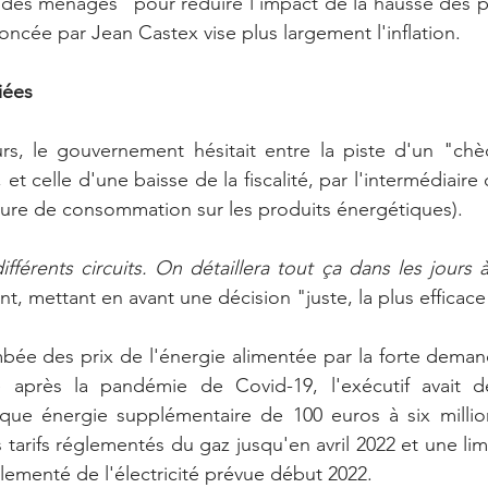
s ménages" pour réduire l'impact de la hausse des pri
oncée par Jean Castex vise plus largement l'inflation.
iées
urs, le gouvernement hésitait entre la piste d'un "chè
, et celle d'une baisse de la fiscalité, par l'intermédiaire
ieure de consommation sur les produits énergétiques).
fférents circuits. On détaillera tout ça dans les jours à
, mettant en avant une décision "juste, la plus efficace
ambée des prix de l'énergie alimentée par la forte dema
 après la pandémie de Covid-19, l'exécutif avait d
que énergie supplémentaire de 100 euros à six milli
tarifs réglementés du gaz jusqu'en avril 2022 et une lim
glementé de l'électricité prévue début 2022.