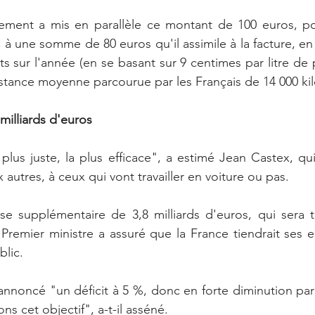
ment a mis en parallèle ce montant de 100 euros, pou
l, à une somme de 80 euros qu'il assimile à la facture, e
s sur l'année (en se basant sur 9 centimes par litre de 
istance moyenne parcourue par les Français de 14 000 ki
illiards d'euros
 plus juste, la plus efficace", a estimé Jean Castex, qu
 autres, à ceux qui vont travailler en voiture ou pas.
e supplémentaire de 3,8 milliards d'euros, qui sera t
e Premier ministre a assuré que la France tiendrait ses
blic.
noncé "un déficit à 5 %, donc en forte diminution par 
ns cet objectif", a-t-il asséné.