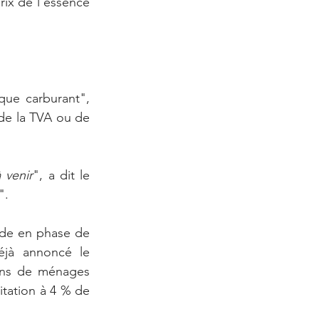
x de l'essence 
que carburant", 
 de la TVA ou de 
 venir
", a dit le 
".
nde en phase de 
éjà annoncé le 
ons de ménages 
itation à 4 % de 