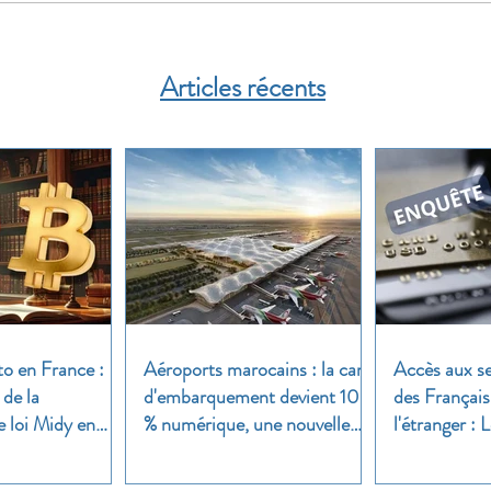
Articles récents
to en France :
Aéroports marocains : la carte
Accès aux se
 de la
d'embarquement devient 100
des Français
e loi Midy en
% numérique, une nouvelle
l'étranger :
étape dans la modernisation
une enquête 
du transport aérien