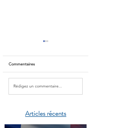
Commentaires
Liste des cliniques
CFE : Prévention 
Rédigez un commentaire...
conventionnées par la
un dépistage offer
CFE
Articles récents