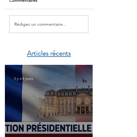
Commentaires
Liste des cliniques
CFE : Prévention 
Rédigez un commentaire...
conventionnées par la
un dépistage offer
CFE
Articles récents
il y a 4 jours