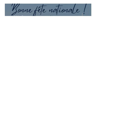
lance une enquête !
14 juil.
Bonne fête nationale à toutes les
Françaises et à tous les Français de
Casablanca!
Groupes
Groupe de l'UFE
Casablanca
Public
·
1047 membres