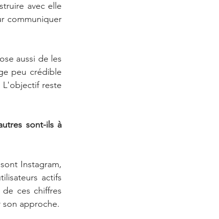
ruire avec elle 
pour communiquer 
se aussi de les 
e peu crédible 
L'objectif reste 
utres sont-ils à 
sont Instagram, 
isateurs actifs 
de ces chiffres 
considérables on mesure les opportunités qu'ils représentent. Reste à affiner son approche. 