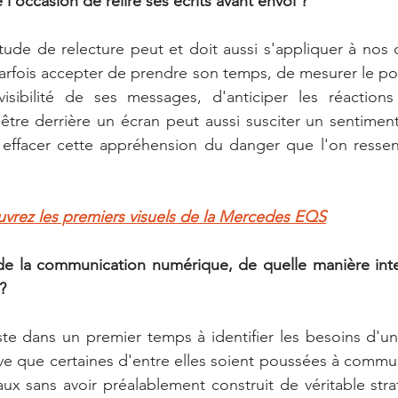
'occasion de relire ses écrits avant envoi ?
tude de relecture peut et doit aussi s'appliquer à nos
parfois accepter de prendre son temps, de mesurer le poi
visibilité de ses messages, d'anticiper les réactions 
'être derrière un écran peut aussi susciter un sentiment
et effacer cette appréhension du danger que l'on resse
vrez les premiers visuels de la Mercedes EQS
de la communication numérique, de quelle manière inte
?
e dans un premier temps à identifier les besoins d'une
ive que certaines d'entre elles soient poussées à commun
ux sans avoir préalablement construit de véritable straté