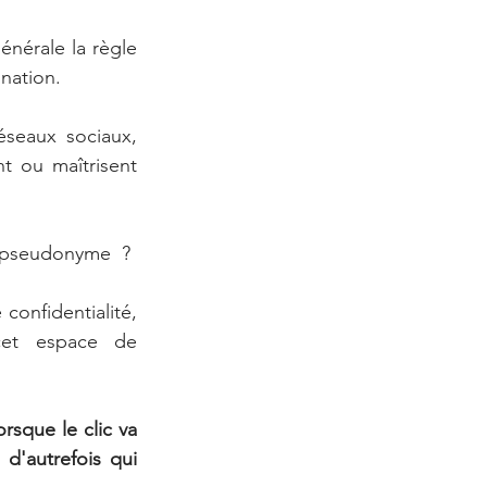
énérale la règle 
nation. 
éseaux sociaux, 
t ou maîtrisent 
n pseudonyme  ?
onfidentialité, 
cet espace de 
rsque le clic va 
'autrefois qui 