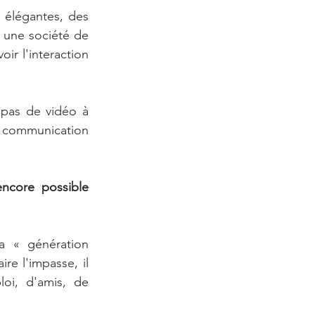
 élégantes, des 
, une société de 
r l'interaction 
 pas de vidéo à 
 communication 
ncore possible 
a « génération 
e l'impasse, il 
i, d'amis, de 