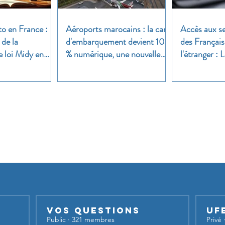
to en France :
Aéroports marocains : la carte
Accès aux se
 de la
d'embarquement devient 100
des Français
e loi Midy en
% numérique, une nouvelle
l'étranger :
étape dans la modernisation
une enquête 
du transport aérien
Nos groupes
iser nos groupes,
inscrivez-vous et lancez votre sujet de dis
Vos questions
UF
Public
·
321 membres
Privé