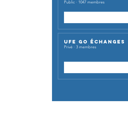
Public
·
1047 membres
Rejoindre
UFE Go Échanges
Privé
·
3 membres
Demander à rejoindre