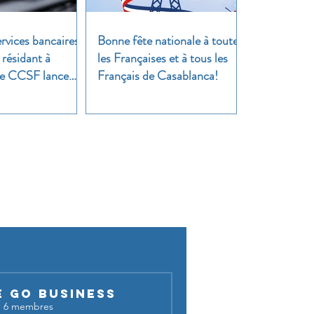
rvices bancaires
Bonne fête nationale à toutes
 résidant à
les Françaises et à tous les
 Le CCSF lance
Français de Casablanca!
!
cussion !
E GO BUSINESS
·
6 membres