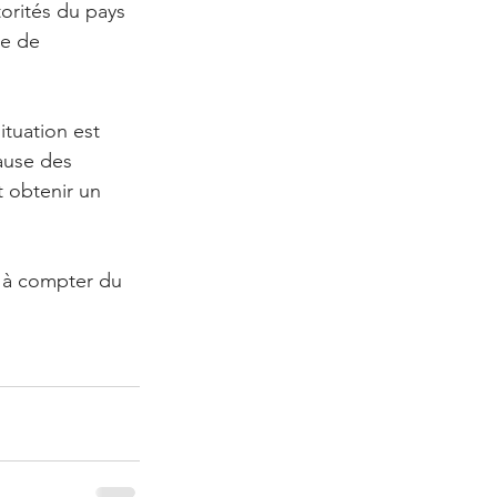
orités du pays 
ie de 
ituation est 
ause des 
t obtenir un 
s à compter du 