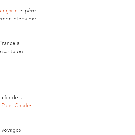
rançaise
 espère 
 empruntées par 
 France a 
 santé en 
a fin de la 
 
Paris-Charles 
s voyages 