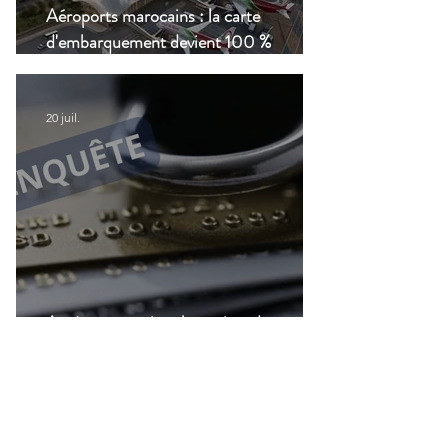
Aéroports marocains : la carte
d'embarquement devient 100 %
numérique, une nouvelle étape dans la
modernisation du transport aérien
20 juil.
Accès aux services bancaires des
Français résidant à l'étranger : Le CCSF
lance une enquête !
14 juil.