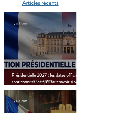
Articles récents
nouvelle étape dans la
modernisation du
transport aérien
il y a 2 jours
Présidentielle 2027 : les dates officielles
sont connues, ce qu’il faut savoir si vous
vivez à l’étranger
il y a 3 jours