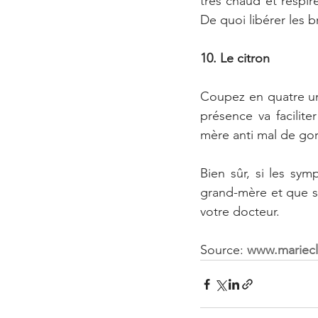
très chaud et respir
De quoi libérer les 
10. Le citron
Coupez en quatre un 
présence va facilit
mère anti mal de gor
Bien sûr, si les sy
grand-mère et que se
votre docteur.
Source: 
www.mariecla