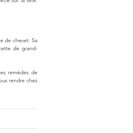
te sur la tête. 
e de chevet. Sa 
cette de grand-
ces remèdes de 
ous rendre chez 