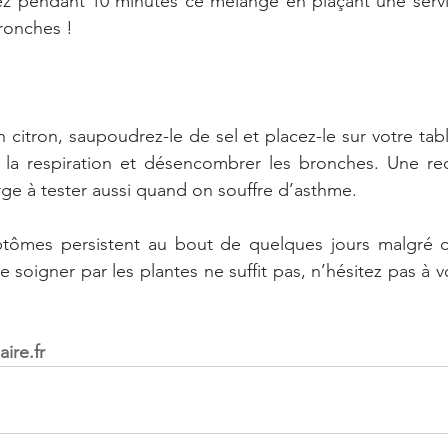
ez pendant 10 minutes ce mélange en plaçant une serviet
bronches !
citron, saupoudrez-le de sel et placez-le sur votre tabl
er la respiration et désencombrer les bronches. Une re
ge à tester aussi quand on souffre d’asthme.
mptômes persistent au bout de quelques jours malgré 
 soigner par les plantes ne suffit pas, n’hésitez pas à v
ire.fr