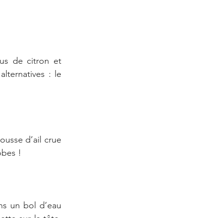
s de citron et 
ternatives : le 
usse d’ail crue 
obes !
ns un bol d’eau 