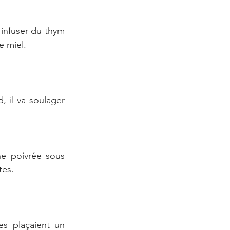
infuser du thym 
e miel.
 il va soulager 
e poivrée sous 
tes.
s plaçaient un 