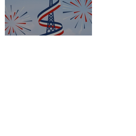
Bonne fête nationale à toutes les
Françaises et à tous les Français de
Casablanca!
Groupes
Groupe de l'UFE
Casablanca
Public
·
1047 membres
Rejoindre