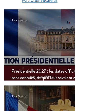
Articles récents
nouvelle étape dans la
modernisation du
transport aérien
il y a 4 jours
Présidentielle 2027 : les dates officielles
sont connues, ce qu’il faut savoir si vous
vivez à l’étranger
il y a 5 jours