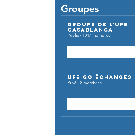
Groupes
Groupe de l'UFE
Casablanca
Public
·
1047 membres
Rejoindre
UFE Go Échanges
Privé
·
3 membres
Demander à rejoindre