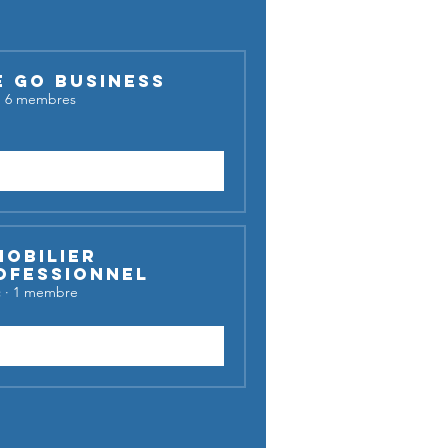
E GO BUSINESS
·
6 membres
Demander à rejoindre
mobilier
ofessionnel
c
·
1 membre
Rejoindre