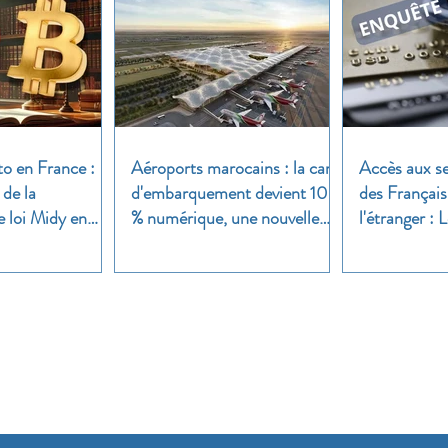
to en France :
Aéroports marocains : la carte
Accès aux se
 de la
d'embarquement devient 100
des Français
e loi Midy en
% numérique, une nouvelle
l'étranger :
étape dans la modernisation
une enquête 
du transport aérien
Nos groupes
iser nos groupes,
inscrivez-vous et lancez votre sujet de dis