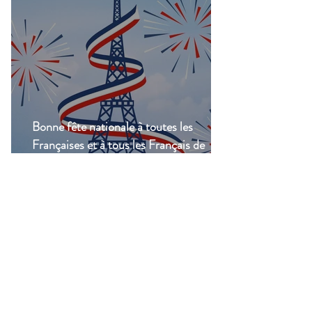
Bonne fête nationale à toutes les
Françaises et à tous les Français de
Casablanca!
Groupes
Groupe de l'UFE
Casablanca
Public
·
1047 membres
Rejoindre