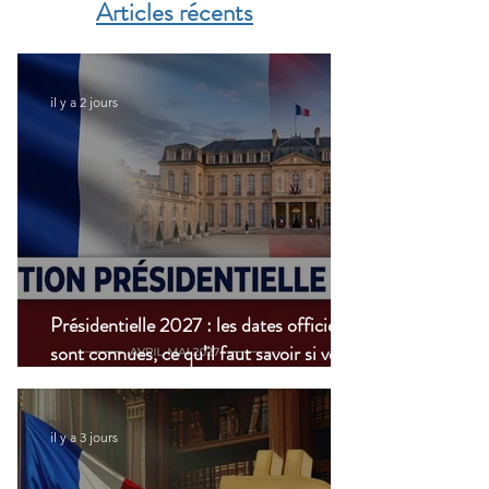
Articles récents
nouvelle étape dans la
modernisation du
transport aérien
il y a 2 jours
Présidentielle 2027 : les dates officielles
sont connues, ce qu’il faut savoir si vous
vivez à l’étranger
il y a 3 jours