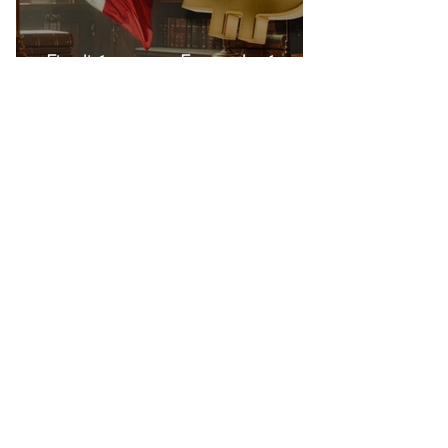
Fiscalité crypto en France : les 6
mesures de la proposition de loi Midy en
clair
24 juil.
Aéroports marocains : la carte
d'embarquement devient 100 %
numérique, une nouvelle étape dans la
modernisation du transport aérien