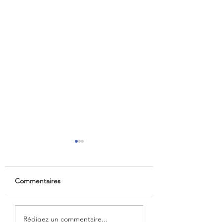
Commentaires
Aéroports marocains :
France–Maroc : U
Rédigez un commentaire...