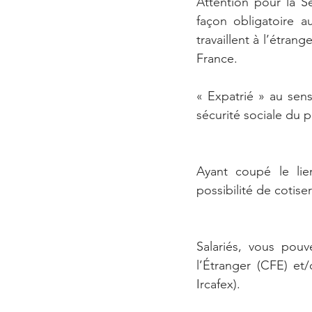
Attention pour la Sé
façon obligatoire au
travaillent à l’étran
France.
« Expatrié » au sens
sécurité sociale du pa
Ayant coupé le lien
possibilité de cotise
Salariés, vous pouv
l’Étranger (CFE) et
Ircafex). 