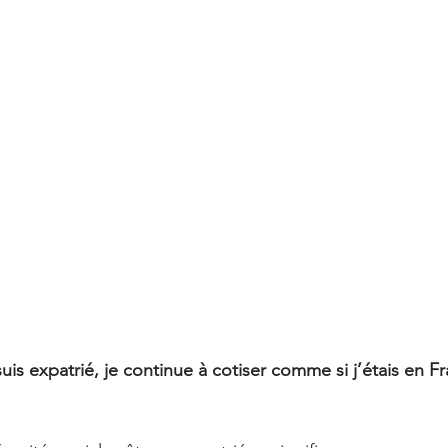
suis expatrié, je continue à cotiser comme si j’étais en F