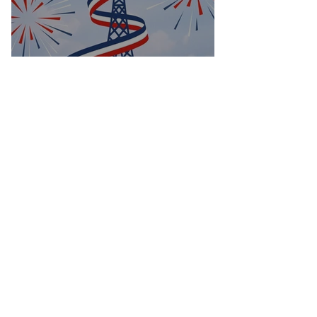
Bonne fête nationale à toutes les
Françaises et à tous les Français de
Casablanca!
Groupes
Groupe de l'UFE
Casablanca
Public
·
1047 membres
Rejoindre
Vos questions