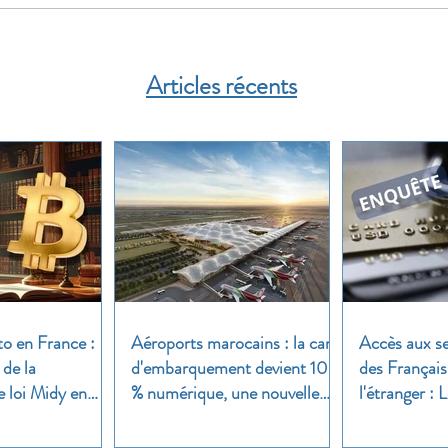
Articles récents
to en France :
Aéroports marocains : la carte
Accès aux se
 de la
d'embarquement devient 100
des Français
e loi Midy en
% numérique, une nouvelle
l'étranger :
étape dans la modernisation
une enquête 
du transport aérien