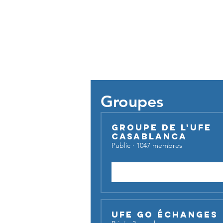
Pour util
Groupes
Groupe de l'UFE
Casablanca
Public
·
1047 membres
Rejoindre
UFE Go Échanges