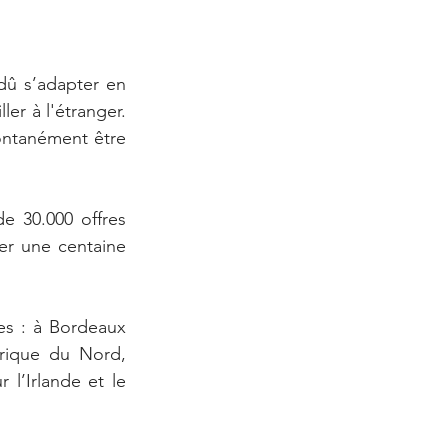
û s’adapter en 
er à l'étranger. 
ntanément être 
e 30.000 offres 
er une centaine 
s : à Bordeaux 
rique du Nord, 
l’Irlande et le 