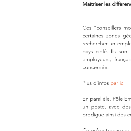
Maîtriser les différen
Ces “conseillers mob
certaines zones gé
rechercher un emplo
pays ciblé. Ils so
employeurs, franç
concernée.
Plus d’infos 
par ici
En parallèle, Pôle E
un poste, avec des 
prodigue ainsi des c
Ce qu’on trouve sur 