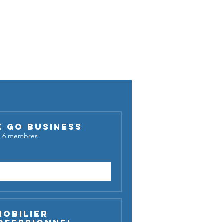
cussion !
E GO BUSINESS
·
6 membres
Demander à rejoindre
mobilier