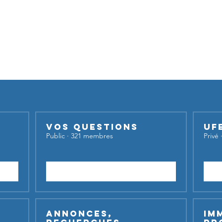
Nos groupes
iser nos groupes,
inscrivez-vous et lancez votre sujet de dis
Vos questions
UF
Public
·
321 membres
Privé
Rejoindre
Annonces,
Im