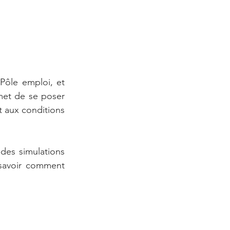
ôle emploi, et 
rmet de se poser 
 aux conditions 
es simulations 
savoir comment 