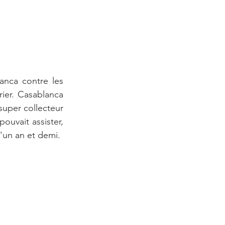
anca contre les 
ier. Casablanca 
uper collecteur 
uvait assister, 
d'un an et demi.