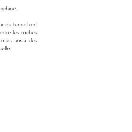
machine.
ur du tunnel ont 
ntre les roches 
 mais aussi des 
uelle.