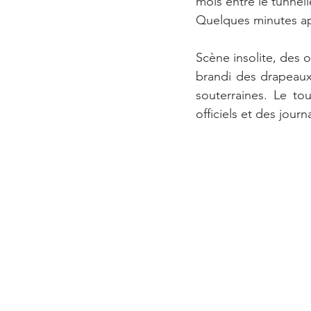
mois entre le tunneli
Quelques minutes ap
Scène insolite, des o
brandi des drapeaux
souterraines. Le to
officiels et des journ