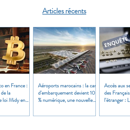
Articles récents
to en France :
Aéroports marocains : la carte
Accès aux se
 de la
d'embarquement devient 100
des Français
e loi Midy en
% numérique, une nouvelle
l'étranger :
étape dans la modernisation
une enquête 
du transport aérien