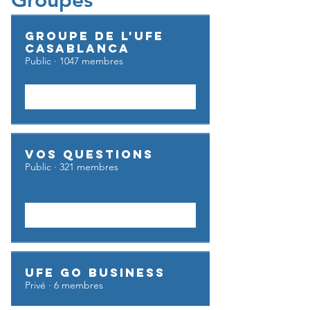
Groupes
Groupe de l'UFE
Casablanca
Public
·
1047 membres
Rejoindre
Vos questions
Public
·
321 membres
Rejoindre
UFE GO BUSINESS
Privé
·
6 membres