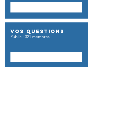
Rejoindre
Vos questions
Public
·
321 membres
Rejoindre
UFE GO BUSINESS
Privé
·
6 membres
Rejoindre