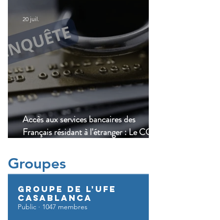
modernisation du transport aérien
20 juil.
Accès aux services bancaires des
Français résidant à l'étranger : Le CCSF
lance une enquête !
Groupes
Groupe de l'UFE
Casablanca
Public
·
1047 membres