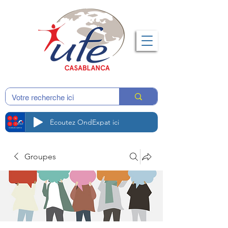
Écoutez OndExpat ici
Groupes