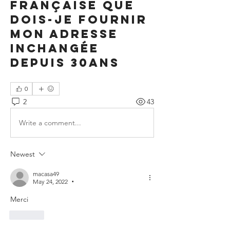
française que
dois-je fournir
mon adresse
inchangée
depuis 30ans
0
2
43
Write a comment...
Newest
macasa49
May 24, 2022
•
Merci
Like