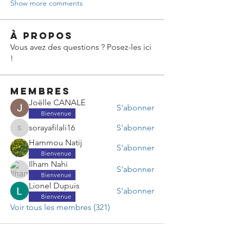
Show more comments
À propos
Vous avez des questions ? Posez-les ici
!
membres
Joëlle CANALE
S'abonner
Bienvenue
sorayafilali16
S'abonner
sorayafilali16
Hammou Natij
S'abonner
Bienvenue
Ilham Nahi
S'abonner
Bienvenue
Lionel Dupuis
S'abonner
Bienvenue
Voir tous les membres (321)